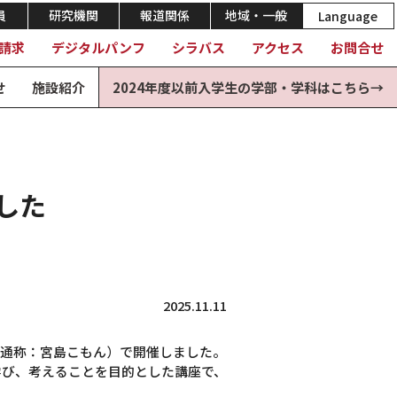
員
研究機関
報道関係
地域・一般
Language
請求
デジタルパンフ
シラバス
アクセス
お問合せ
せ
施設紹介
2024年度以前入学生の学部・学科はこちら→
した
2025.11.11
ー（通称：宮島こもん）で開催しました。
学び、考えることを目的とした講座で、