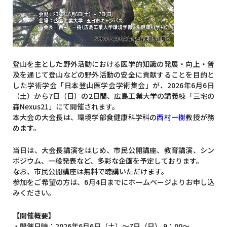
登山を主とした野外活動における医学的知識の発展・向上・普
及を通じて登山などの野外活動の安全に貢献することを目的と
した学術学会「日本登山医学会学術集会」が、
2026
年
6
月
6
日
（土）から
7
日（日）の
2
日間、広島工業大学の講義棟「三宅の
森
Nexus21
」にて開催されます。
本大会の大会長は、環境学部食健康科学科の
西村一樹
教授が務
めます。
当日は、大会長講演をはじめ、市民公開講座、教育講演、シン
ポジウム、一般発表など、多彩な企画を予定しております。
なお、市民公開講座は無料で聴講いただけます。
参加をご希望の方は、
6
月
4
日までにホームページよりお申し込
みください。
【開催概要】
・開催日時：
2026
年
6
月
6
日（土）～
7
日（日）
9
：
00
～