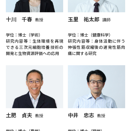
十川 千春
玉里 祐太郎
教授
講師
学位：博士（学術）
学位：博士（健康科学）
研究内容等：生体環境を再現
研究内容等：身体活動に伴う
できる三次元細胞培養技術の
伸張性筋収縮後の遅発性筋肉
開発と生物資源評価への応用
痛に関する研究
土肥 貞夫
中井 忠志
教授
教授
学位：博士（農学）
学位：博士（理学）