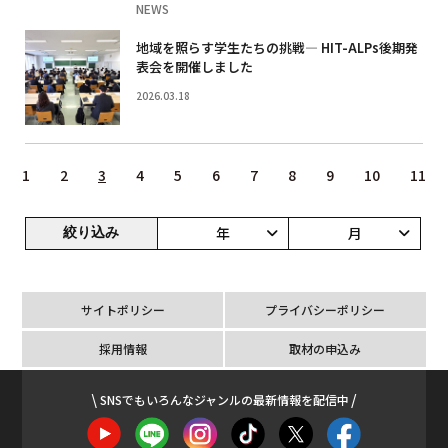
NEWS
地域を照らす学生たちの挑戦― HIT-ALPs後期発
表会を開催しました
2026.03.18
1
2
3
4
5
6
7
8
9
10
11
年
月
絞り込み
サイトポリシー
プライバシーポリシー
採用情報
取材の申込み
SNSでもいろんなジャンルの最新情報を配信中